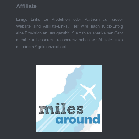
Affiliate
Einige Links zu Produkten oder Partnern auf dieser
Website sind Affiliate-Links. Hier wird nach Klick-Erfolg
eine Provision an uns gezahlt. Sie zahlen aber keinen Cent
mehr! Zur besseren Transparenz haben wir Affiliate-Links
mit einem * gekennzeichnet.