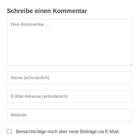
Schreibe einen Kommentar
Kommentar
Gib
deinen
Namen
Gib
oder
deine
Benutzernamen
E-
zum
Gib
Mail-
Kommentieren
deine
Adresse
ein
Website-
zum
Benachrichtige mich über neue Beiträge via E-Mail.
URL
Kommentieren