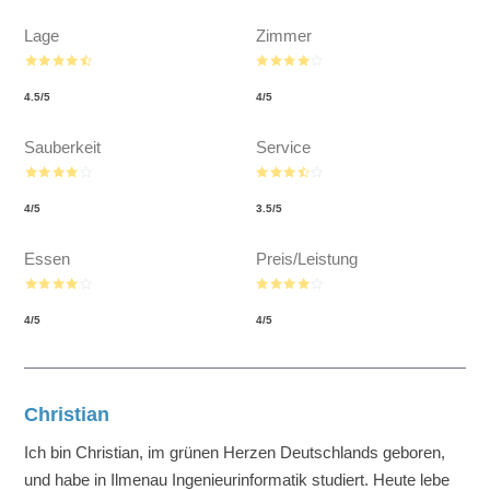
Lage
Zimmer
4.5
/
5
4
/
5
Sauberkeit
Service
4
/
5
3.5
/
5
Essen
Preis/Leistung
4
/
5
4
/
5
Christian
Ich bin Christian, im grünen Herzen Deutschlands geboren,
und habe in Ilmenau Ingenieurinformatik studiert. Heute lebe