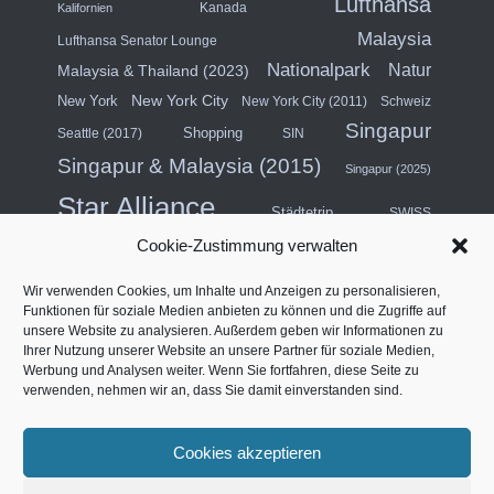
Lufthansa
Kanada
Kalifornien
Malaysia
Lufthansa Senator Lounge
Nationalpark
Natur
Malaysia & Thailand (2023)
New York City
New York
New York City (2011)
Schweiz
Singapur
Shopping
Seattle (2017)
SIN
Singapur & Malaysia (2015)
Singapur (2025)
Star Alliance
Städtetrip
SWISS
Cookie-Zustimmung verwalten
Südostasien (2011)
Thailand
Wir verwenden Cookies, um Inhalte und Anzeigen zu personalisieren,
USA
Türkei
Funktionen für soziale Medien anbieten zu können und die Zugriffe auf
Turkish Airlines
unsere Website zu analysieren. Außerdem geben wir Informationen zu
USA (Mittlerer Westen) & Kanada (2018)
Ihrer Nutzung unserer Website an unsere Partner für soziale Medien,
Werbung und Analysen weiter. Wenn Sie fortfahren, diese Seite zu
Vereinigte Arabische Emirate
Vertragslounge
verwenden, nehmen wir an, dass Sie damit einverstanden sind.
Westküste Nordamerika (2014)
Vier Sterne
Cookies akzeptieren