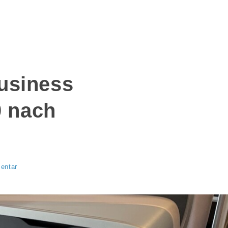
Business
0 nach
entar