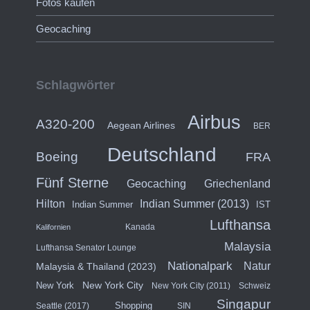
Fotos kaufen
Geocaching
Schlagwörter
Airbus
A320-200
Aegean Airlines
BER
Deutschland
Boeing
FRA
Fünf Sterne
Geocaching
Griechenland
Hilton
Indian Summer (2013)
Indian Summer
IST
Lufthansa
Kanada
Kalifornien
Malaysia
Lufthansa Senator Lounge
Nationalpark
Natur
Malaysia & Thailand (2023)
New York City
New York
New York City (2011)
Schweiz
Singapur
Shopping
Seattle (2017)
SIN