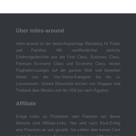
Über miles-around
miles-around ist der deutschsprachige Reiseblog für Paare
und Familien. Wir veröffentlichen ehrliche
Erfahrungsberichte aus der First Class, Business Class,
Premium Economy Class und Economy Class, testen
Flughafen-Lounges auf der ganzen Welt und bewerten
Hotels von der Vier-Sterne-Kategorie bis hin zu
Luxusresorts. Unsere Reiseziele reichen von Singapur und
Thailand über Mexiko und die USA bis nach Ägypten.
Affiliate
Einige Links zu Produkten oder Partnern auf dieser
Website sind Affiliate-Links. Hier wird nach Klick-Erfolg
eine Provision an uns gezahlt. Sie zahlen aber keinen Cent