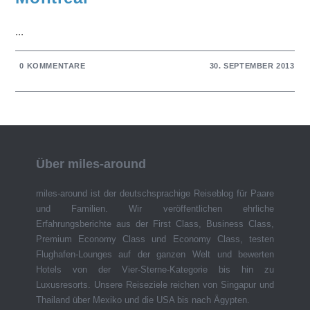
...
0 KOMMENTARE
30. SEPTEMBER 2013
Über miles-around
miles-around ist der deutschsprachige Reiseblog für Paare
und Familien. Wir veröffentlichen ehrliche
Erfahrungsberichte aus der First Class, Business Class,
Premium Economy Class und Economy Class, testen
Flughafen-Lounges auf der ganzen Welt und bewerten
Hotels von der Vier-Sterne-Kategorie bis hin zu
Luxusresorts. Unsere Reiseziele reichen von Singapur und
Thailand über Mexiko und die USA bis nach Ägypten.