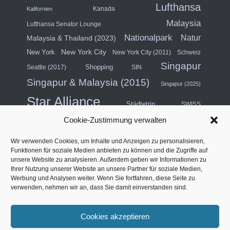
Lufthansa
Kanada
Kalifornien
Malaysia
Lufthansa Senator Lounge
Nationalpark
Natur
Malaysia & Thailand (2023)
New York City
New York
New York City (2011)
Schweiz
Singapur
Shopping
Seattle (2017)
SIN
Singapur & Malaysia (2015)
Singapur (2025)
Star Alliance
Städtetrip
SWISS
Cookie-Zustimmung verwalten
Südostasien (2011)
Thailand
Wir verwenden Cookies, um Inhalte und Anzeigen zu personalisieren,
USA
Türkei
Funktionen für soziale Medien anbieten zu können und die Zugriffe auf
Turkish Airlines
unsere Website zu analysieren. Außerdem geben wir Informationen zu
USA (Mittlerer Westen) & Kanada (2018)
Ihrer Nutzung unserer Website an unsere Partner für soziale Medien,
Werbung und Analysen weiter. Wenn Sie fortfahren, diese Seite zu
Vereinigte Arabische Emirate
Vertragslounge
verwenden, nehmen wir an, dass Sie damit einverstanden sind.
Westküste Nordamerika (2014)
Vier Sterne
Cookies akzeptieren