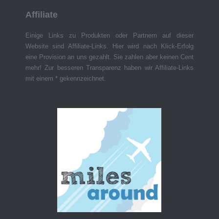
Affiliate
Einige Links zu Produkten oder Partnern auf dieser
Website sind Affiliate-Links. Hier wird nach Klick-Erfolg
eine Provision an uns gezahlt. Sie zahlen aber keinen Cent
mehr! Zur besseren Transparenz haben wir Affiliate-Links
mit einem * gekennzeichnet.