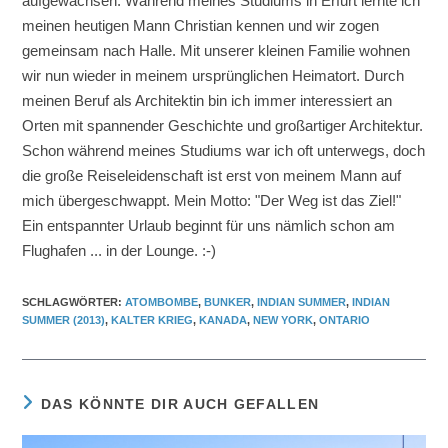
aufgewachsen. Während meines Studiums in Erfurt lernte ich
meinen heutigen Mann Christian kennen und wir zogen
gemeinsam nach Halle. Mit unserer kleinen Familie wohnen
wir nun wieder in meinem ursprünglichen Heimatort. Durch
meinen Beruf als Architektin bin ich immer interessiert an
Orten mit spannender Geschichte und großartiger Architektur.
Schon während meines Studiums war ich oft unterwegs, doch
die große Reiseleidenschaft ist erst von meinem Mann auf
mich übergeschwappt. Mein Motto: "Der Weg ist das Ziel!"
Ein entspannter Urlaub beginnt für uns nämlich schon am
Flughafen ... in der Lounge. :-)
SCHLAGWÖRTER
:
ATOMBOMBE
,
BUNKER
,
INDIAN SUMMER
,
INDIAN
SUMMER (2013)
,
KALTER KRIEG
,
KANADA
,
NEW YORK
,
ONTARIO
DAS KÖNNTE DIR AUCH GEFALLEN