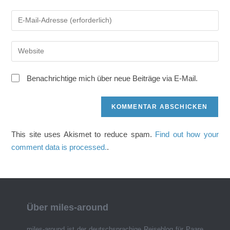
Namen
Gib
oder
deine
Benutzernamen
E-
zum
Gib
Mail-
Kommentieren
deine
Adresse
ein
Website-
zum
Benachrichtige mich über neue Beiträge via E-Mail.
URL
Kommentieren
ein
ein
(optional)
This site uses Akismet to reduce spam.
Find out how your
comment data is processed.
.
Über miles-around
miles-around ist der deutschsprachige Reiseblog für Paare