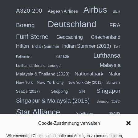
Airbus
A320-200
Aegean Airlines
BER
Deutschland
Boeing
FRA
Fünf Sterne
Geocaching
Griechenland
Hilton
Indian Summer (2013)
Indian Summer
IST
Lufthansa
Kanada
Kalifornien
Malaysia
Lufthansa Senator Lounge
Nationalpark
Natur
Malaysia & Thailand (2023)
New York City
New York
New York City (2011)
Schweiz
Singapur
Shopping
Seattle (2017)
SIN
Singapur & Malaysia (2015)
Singapur (2025)
Star Alliance
Städtetrip
SWISS
Cookie-Zustimmung verwalten
Südostasien (2011)
Thailand
Wir verwenden Cookies, um Inhalte und Anzeigen zu personalisieren,