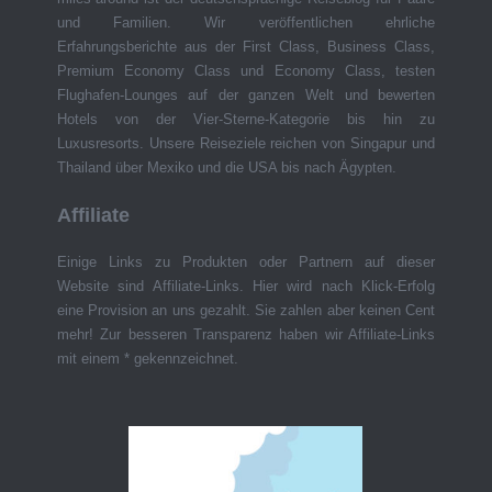
und Familien. Wir veröffentlichen ehrliche
Erfahrungsberichte aus der First Class, Business Class,
Premium Economy Class und Economy Class, testen
Flughafen-Lounges auf der ganzen Welt und bewerten
Hotels von der Vier-Sterne-Kategorie bis hin zu
Luxusresorts. Unsere Reiseziele reichen von Singapur und
Thailand über Mexiko und die USA bis nach Ägypten.
Affiliate
Einige Links zu Produkten oder Partnern auf dieser
Website sind Affiliate-Links. Hier wird nach Klick-Erfolg
eine Provision an uns gezahlt. Sie zahlen aber keinen Cent
mehr! Zur besseren Transparenz haben wir Affiliate-Links
mit einem * gekennzeichnet.