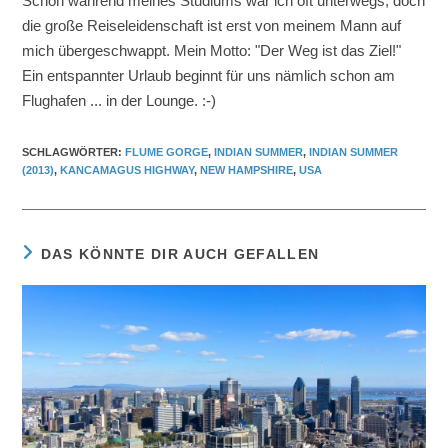
Schon während meines Studiums war ich oft unterwegs, doch
die große Reiseleidenschaft ist erst von meinem Mann auf
mich übergeschwappt. Mein Motto: "Der Weg ist das Ziel!"
Ein entspannter Urlaub beginnt für uns nämlich schon am
Flughafen ... in der Lounge. :-)
SCHLAGWÖRTER
:
FLUME GORGE
,
INDIAN SUMMER
,
INDIAN SUMMER
(2013)
,
KANCAMAGUS HIGHWAY
,
NEW HAMPSHIRE
,
USA
DAS KÖNNTE DIR AUCH GEFALLEN