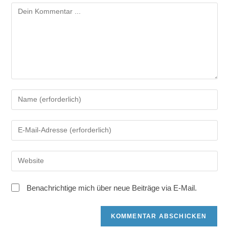
Kommentar
Gib
deinen
Namen
Gib
oder
deine
Benutzernamen
E-
zum
Gib
Mail-
Kommentieren
deine
Adresse
ein
Website-
zum
Benachrichtige mich über neue Beiträge via E-Mail.
URL
Kommentieren
ein
ein
(optional)