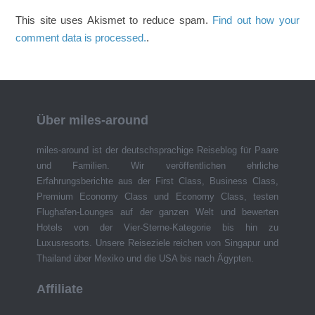
This site uses Akismet to reduce spam.
Find out how your
comment data is processed.
.
Über miles-around
miles-around ist der deutschsprachige Reiseblog für Paare
und Familien. Wir veröffentlichen ehrliche
Erfahrungsberichte aus der First Class, Business Class,
Premium Economy Class und Economy Class, testen
Flughafen-Lounges auf der ganzen Welt und bewerten
Hotels von der Vier-Sterne-Kategorie bis hin zu
Luxusresorts. Unsere Reiseziele reichen von Singapur und
Thailand über Mexiko und die USA bis nach Ägypten.
Affiliate