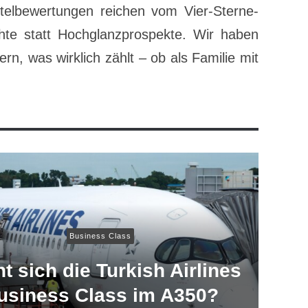
otelbewertungen reichen vom Vier-Sterne-
hte statt Hochglanzprospekte. Wir haben
n, was wirklich zählt – ob als Familie mit
Business Class
t sich die Turkish Airlines
usiness Class im A350?