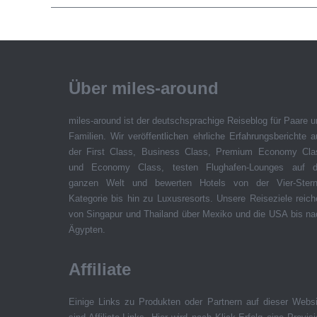
Über miles-around
miles-around ist der deutschsprachige Reiseblog für Paare 
Familien. Wir veröffentlichen ehrliche Erfahrungsberichte 
der First Class, Business Class, Premium Economy Cla
und Economy Class, testen Flughafen-Lounges auf d
ganzen Welt und bewerten Hotels von der Vier-Stern
Kategorie bis hin zu Luxusresorts. Unsere Reiseziele reic
von Singapur und Thailand über Mexiko und die USA bis na
Ägypten.
Affiliate
Einige Links zu Produkten oder Partnern auf dieser Websi