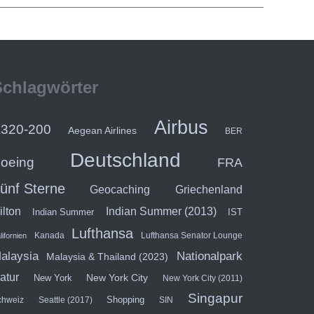
Schlagwörter
Airbus
320-200
Aegean Airlines
BER
Deutschland
oeing
FRA
ünf Sterne
Geocaching
Griechenland
ilton
Indian Summer (2013)
Indian Summer
IST
Lufthansa
Kanada
Lufthansa Senator Lounge
lifornien
alaysia
Nationalpark
Malaysia & Thailand (2023)
atur
New York City
New York
New York City (2011)
Singapur
Shopping
chweiz
Seattle (2017)
SIN