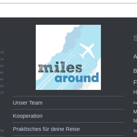
und
A
aus
ss
B
er
e-
F
hen
H
ch
Unser Team
Ka
M
Kooperation
N
Praktisches für deine Reise
te
S