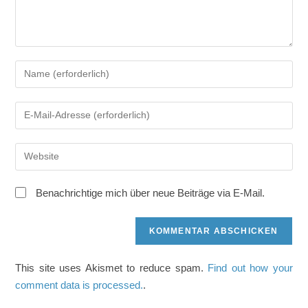
Gib
deinen
Namen
Gib
oder
deine
Benutzernamen
E-
zum
Gib
Mail-
Kommentieren
deine
Adresse
ein
Website-
zum
Benachrichtige mich über neue Beiträge via E-Mail.
URL
Kommentieren
ein
ein
(optional)
This site uses Akismet to reduce spam.
Find out how your
comment data is processed.
.