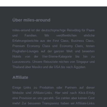
Über miles-around
miles-around ist der deutschsprachige Reiseblog für Paare
und Familien. Wir veröffentlichen ehrliche
Erfahrungsberichte aus der First Class, Business Class,
Premium Economy Class und Economy Class, testen
Flughafen-Lounges auf der ganzen Welt und bewerten
Hotels von der Vier-Sterne-Kategorie bis hin zu
Luxusresorts. Unsere Reiseziele reichen von Singapur und
Thailand über Mexiko und die USA bis nach Ägypten.
Affiliate
Einige Links zu Produkten oder Partnern auf dieser
Website sind Affiliate-Links. Hier wird nach Klick-Erfolg
eine Provision an uns gezahlt. Sie zahlen aber keinen Cent
mehr! Zur besseren Transparenz haben wir Affiliate-Links