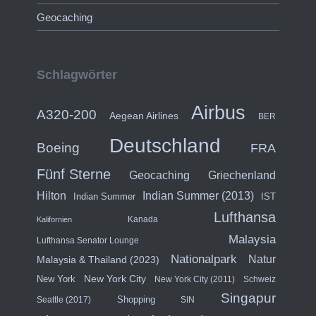
Geocaching
Schlagwörter
Airbus
A320-200
Aegean Airlines
BER
Deutschland
Boeing
FRA
Fünf Sterne
Geocaching
Griechenland
Hilton
Indian Summer (2013)
Indian Summer
IST
Lufthansa
Kanada
Kalifornien
Malaysia
Lufthansa Senator Lounge
Nationalpark
Natur
Malaysia & Thailand (2023)
New York City
New York
New York City (2011)
Schweiz
Singapur
Shopping
Seattle (2017)
SIN