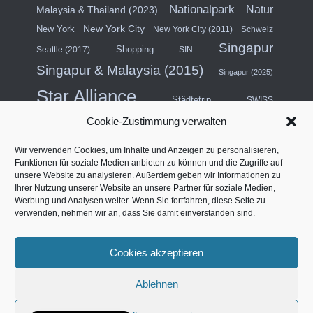
Nationalpark
Natur
Malaysia & Thailand (2023)
New York City
New York
New York City (2011)
Schweiz
Singapur
Shopping
Seattle (2017)
SIN
Singapur & Malaysia (2015)
Singapur (2025)
Star Alliance
Städtetrip
SWISS
Cookie-Zustimmung verwalten
Südostasien (2011)
Thailand
Wir verwenden Cookies, um Inhalte und Anzeigen zu personalisieren,
USA
Türkei
Funktionen für soziale Medien anbieten zu können und die Zugriffe auf
Turkish Airlines
unsere Website zu analysieren. Außerdem geben wir Informationen zu
USA (Mittlerer Westen) & Kanada (2018)
Ihrer Nutzung unserer Website an unsere Partner für soziale Medien,
Werbung und Analysen weiter. Wenn Sie fortfahren, diese Seite zu
Vereinigte Arabische Emirate
Vertragslounge
verwenden, nehmen wir an, dass Sie damit einverstanden sind.
Westküste Nordamerika (2014)
Vier Sterne
Cookies akzeptieren
Français
Ablehnen
IMPRESSUM
DATENSCHUTZERKLÄRUNG
English (UK)
COOKIE-RICHTLINIE (EU)