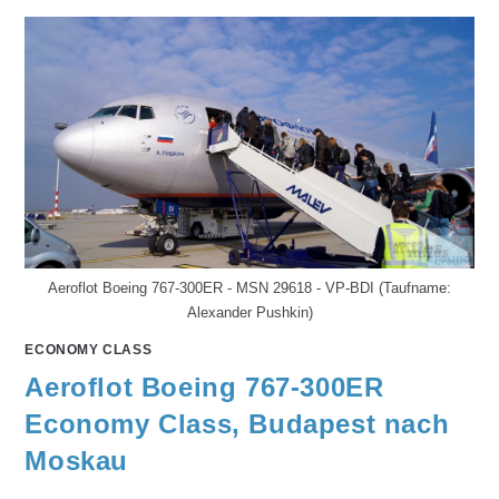
Aeroflot Boeing 767-300ER - MSN 29618 - VP-BDI (Taufname:
Alexander Pushkin)
ECONOMY CLASS
Aeroflot Boeing 767-300ER
Economy Class, Budapest nach
Moskau