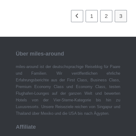
1
2
3
Gehe zur vorherigen Seite
Über miles-around
miles-around ist der deutschsprachige Reiseblog für Paare
und Familien. Wir veröffentlichen ehrliche
Erfahrungsberichte aus der First Class, Business Class,
Premium Economy Class und Economy Class, testen
Flughafen-Lounges auf der ganzen Welt und bewerten
Hotels von der Vier-Sterne-Kategorie bis hin zu
Luxusresorts. Unsere Reiseziele reichen von Singapur und
Thailand über Mexiko und die USA bis nach Ägypten.
Affiliate