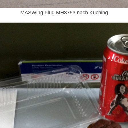
MASWing Flug MH3753 nach Kuching