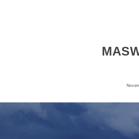
MASWi
Novem