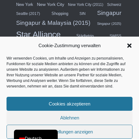
New York City
New York
New York City (2011)
Schweiz
Singapur
Shopping
Seattle (2017)
SIN
Singapur & Malaysia (2015)
Singapur (2025)
Star Alliance
Städtetrip
SWISS
Cookie-Zustimmung verwalten
Südostasien (2011)
Thailand
Wir verwenden Cookies, um Inhalte und Anzeigen zu personalisieren,
USA
Türkei
Funktionen für soziale Medien anbieten zu können und die Zugriffe auf
Turkish Airlines
unsere Website zu analysieren. Außerdem geben wir Informationen zu
USA (Mittlerer Westen) & Kanada (2018)
Ihrer Nutzung unserer Website an unsere Partner für soziale Medien,
Werbung und Analysen weiter. Wenn Sie fortfahren, diese Seite zu
Vereinigte Arabische Emirate
Vertragslounge
verwenden, nehmen wir an, dass Sie damit einverstanden sind.
Westküste Nordamerika (2014)
Vier Sterne
Cookies akzeptieren
Français
Ablehnen
IMPRESSUM
DATENSCHUTZERKLÄRUNG
English (UK)
COOKIE-RICHTLINIE (EU)
Einstellungen anzeigen
Deutsch