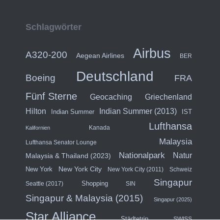
Schlagwörter
Airbus
A320-200
Aegean Airlines
BER
Deutschland
Boeing
FRA
Fünf Sterne
Geocaching
Griechenland
Hilton
Indian Summer (2013)
Indian Summer
IST
Lufthansa
Kanada
Kalifornien
Malaysia
Lufthansa Senator Lounge
Nationalpark
Natur
Malaysia & Thailand (2023)
New York City
New York
New York City (2011)
Schweiz
Singapur
Shopping
Seattle (2017)
SIN
Singapur & Malaysia (2015)
Singapur (2025)
Star Alliance
Städtetrip
SWISS