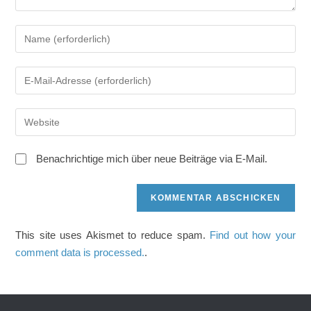
Gib
deinen
Namen
Gib
oder
deine
Benutzernamen
E-
zum
Gib
Mail-
Kommentieren
deine
Adresse
ein
Website-
zum
Benachrichtige mich über neue Beiträge via E-Mail.
URL
Kommentieren
ein
ein
(optional)
This site uses Akismet to reduce spam.
Find out how your
comment data is processed.
.