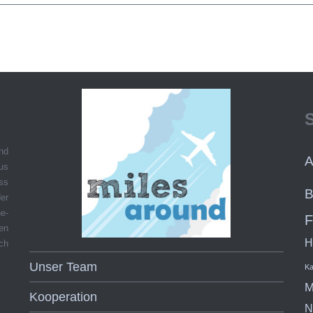
und
A
aus
ss
B
er
e-
F
hen
H
ch
Unser Team
Ka
M
Kooperation
N