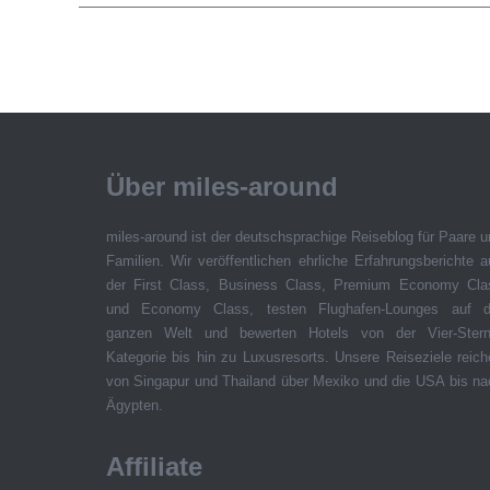
Über miles-around
miles-around ist der deutschsprachige Reiseblog für Paare 
Familien. Wir veröffentlichen ehrliche Erfahrungsberichte 
der First Class, Business Class, Premium Economy Cla
und Economy Class, testen Flughafen-Lounges auf d
ganzen Welt und bewerten Hotels von der Vier-Stern
Kategorie bis hin zu Luxusresorts. Unsere Reiseziele reic
von Singapur und Thailand über Mexiko und die USA bis na
Ägypten.
Affiliate