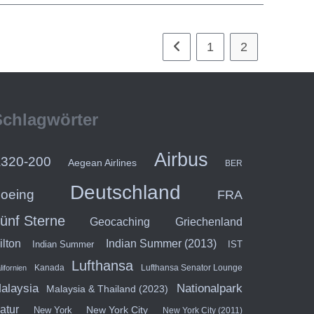
1
2
Gehe zur vorherigen Seite
Schlagwörter
Airbus
320-200
Aegean Airlines
BER
Deutschland
oeing
FRA
ünf Sterne
Geocaching
Griechenland
ilton
Indian Summer (2013)
Indian Summer
IST
Lufthansa
Kanada
Lufthansa Senator Lounge
lifornien
alaysia
Nationalpark
Malaysia & Thailand (2023)
atur
New York City
New York
New York City (2011)