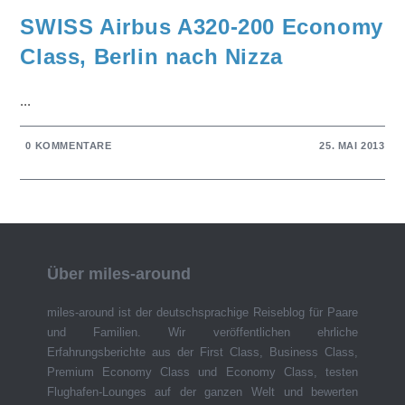
SWISS Airbus A320-200 Economy
Class, Berlin nach Nizza
...
0 KOMMENTARE
25. MAI 2013
Über miles-around
miles-around ist der deutschsprachige Reiseblog für Paare
und Familien. Wir veröffentlichen ehrliche
Erfahrungsberichte aus der First Class, Business Class,
Premium Economy Class und Economy Class, testen
Flughafen-Lounges auf der ganzen Welt und bewerten