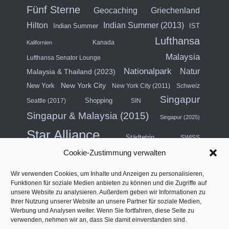
Fünf Sterne
Geocaching
Griechenland
Hilton
Indian Summer (2013)
Indian Summer
IST
Lufthansa
Kanada
Kalifornien
Malaysia
Lufthansa Senator Lounge
Nationalpark
Natur
Malaysia & Thailand (2023)
New York City
New York
New York City (2011)
Schweiz
Singapur
Shopping
Seattle (2017)
SIN
Singapur & Malaysia (2015)
Singapur (2025)
Star Alliance
Städtetrip
SWISS
Cookie-Zustimmung verwalten
Südostasien (2011)
Thailand
Wir verwenden Cookies, um Inhalte und Anzeigen zu personalisieren,
USA
Türkei
Funktionen für soziale Medien anbieten zu können und die Zugriffe auf
Turkish Airlines
unsere Website zu analysieren. Außerdem geben wir Informationen zu
USA (Mittlerer Westen) & Kanada (2018)
Ihrer Nutzung unserer Website an unsere Partner für soziale Medien,
Werbung und Analysen weiter. Wenn Sie fortfahren, diese Seite zu
Vereinigte Arabische Emirate
Vertragslounge
verwenden, nehmen wir an, dass Sie damit einverstanden sind.
Westküste Nordamerika (2014)
Vier Sterne