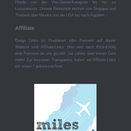
Hotels von der Vier-Sterne-Kategorie bis hin zu
Luxusresorts. Unsere Reiseziele reichen von Singapur und
Thailand über Mexiko und die USA bis nach Ägypten.
Affiliate
Einige Links zu Produkten oder Partnern auf dieser
Website sind Affiliate-Links. Hier wird nach Klick-Erfolg
eine Provision an uns gezahlt. Sie zahlen aber keinen Cent
mehr! Zur besseren Transparenz haben wir Affiliate-Links
mit einem * gekennzeichnet.