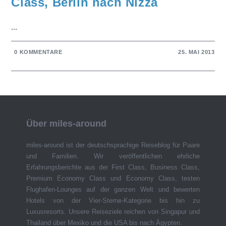
Class, Berlin nach Nizza
...
0 KOMMENTARE
25. MAI 2013
Über miles-around
miles-around ist der deutschsprachige Reiseblog für Paare
und Familien. Wir veröffentlichen ehrliche
Erfahrungsberichte aus der First Class, Business Class,
Premium Economy Class und Economy Class, testen
Flughafen-Lounges auf der ganzen Welt und bewerten
Hotels von der Vier-Sterne-Kategorie bis hin zu
Luxusresorts. Unsere Reiseziele reichen von Singapur und
Thailand über Mexiko und die USA bis nach Ägypten.