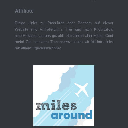
Affiliate
Einige Links zu Produkten oder Partnern auf dieser
Website sind Affiliate-Links. Hier wird nach Klick-Erfolg
eine Provision an uns gezahlt. Sie zahlen aber keinen Cent
mehr! Zur besseren Transparenz haben wir Affiliate-Links
mit einem * gekennzeichnet.