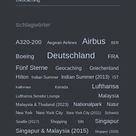
Schlagwörter
Airbus
A320-200
Aegean Airlines
BER
Deutschland
Boeing
FRA
Fünf Sterne
Geocaching
Griechenland
Hilton
Indian Summer (2013)
Indian Summer
IST
Lufthansa
Kanada
Kalifornien
Malaysia
Lufthansa Senator Lounge
Nationalpark
Natur
Malaysia & Thailand (2023)
New York City
New York
New York City (2011)
Schweiz
Singapur
Shopping
Seattle (2017)
SIN
Singapur & Malaysia (2015)
Singapur (2025)