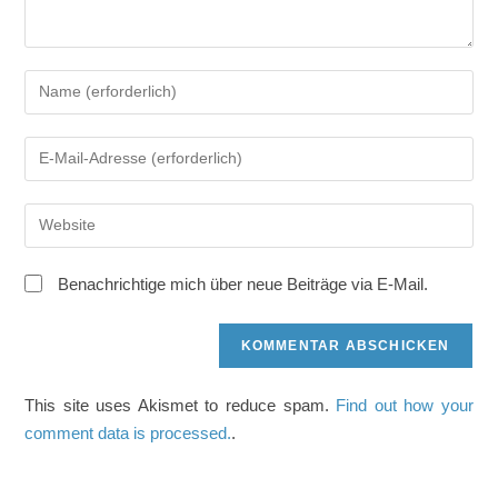
Gib
deinen
Namen
Gib
oder
deine
Benutzernamen
E-
zum
Gib
Mail-
Kommentieren
deine
Adresse
ein
Website-
zum
Benachrichtige mich über neue Beiträge via E-Mail.
URL
Kommentieren
ein
ein
(optional)
This site uses Akismet to reduce spam.
Find out how your
comment data is processed.
.