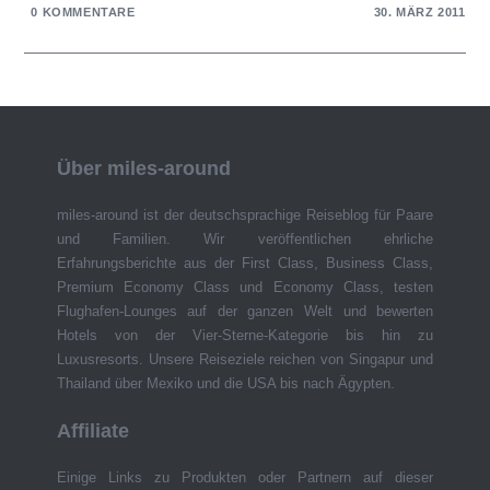
0 KOMMENTARE
30. MÄRZ 2011
Über miles-around
miles-around ist der deutschsprachige Reiseblog für Paare
und Familien. Wir veröffentlichen ehrliche
Erfahrungsberichte aus der First Class, Business Class,
Premium Economy Class und Economy Class, testen
Flughafen-Lounges auf der ganzen Welt und bewerten
Hotels von der Vier-Sterne-Kategorie bis hin zu
Luxusresorts. Unsere Reiseziele reichen von Singapur und
Thailand über Mexiko und die USA bis nach Ägypten.
Affiliate
Einige Links zu Produkten oder Partnern auf dieser