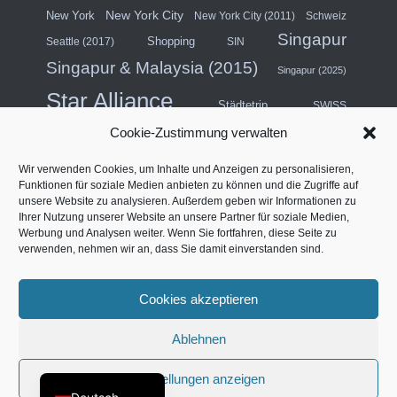
New York City
New York
New York City (2011)
Schweiz
Singapur
Shopping
Seattle (2017)
SIN
Singapur & Malaysia (2015)
Singapur (2025)
Star Alliance
Städtetrip
SWISS
Cookie-Zustimmung verwalten
Südostasien (2011)
Thailand
Wir verwenden Cookies, um Inhalte und Anzeigen zu personalisieren,
USA
Türkei
Funktionen für soziale Medien anbieten zu können und die Zugriffe auf
Turkish Airlines
unsere Website zu analysieren. Außerdem geben wir Informationen zu
USA (Mittlerer Westen) & Kanada (2018)
Ihrer Nutzung unserer Website an unsere Partner für soziale Medien,
Werbung und Analysen weiter. Wenn Sie fortfahren, diese Seite zu
Vereinigte Arabische Emirate
Vertragslounge
verwenden, nehmen wir an, dass Sie damit einverstanden sind.
Westküste Nordamerika (2014)
Vier Sterne
Cookies akzeptieren
Français
Ablehnen
IMPRESSUM
DATENSCHUTZERKLÄRUNG
English (UK)
COOKIE-RICHTLINIE (EU)
Einstellungen anzeigen