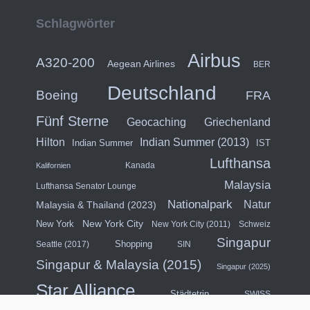
Schlagwörter
Airbus
A320-200
Aegean Airlines
BER
Deutschland
Boeing
FRA
Fünf Sterne
Geocaching
Griechenland
Hilton
Indian Summer (2013)
Indian Summer
IST
Lufthansa
Kanada
Kalifornien
Malaysia
Lufthansa Senator Lounge
Nationalpark
Natur
Malaysia & Thailand (2023)
New York City
New York
New York City (2011)
Schweiz
Singapur
Shopping
Seattle (2017)
SIN
Singapur & Malaysia (2015)
Singapur (2025)
Star Alliance
Städtetrip
SWISS