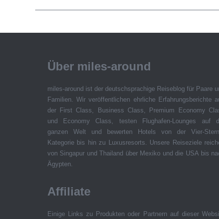
Über miles-around
miles-around ist der deutschsprachige Reiseblog für Paare 
Familien. Wir veröffentlichen ehrliche Erfahrungsberichte 
der First Class, Business Class, Premium Economy Cla
und Economy Class, testen Flughafen-Lounges auf d
ganzen Welt und bewerten Hotels von der Vier-Stern
Kategorie bis hin zu Luxusresorts. Unsere Reiseziele reic
von Singapur und Thailand über Mexiko und die USA bis na
Ägypten.
Affiliate
Einige Links zu Produkten oder Partnern auf dieser Websi