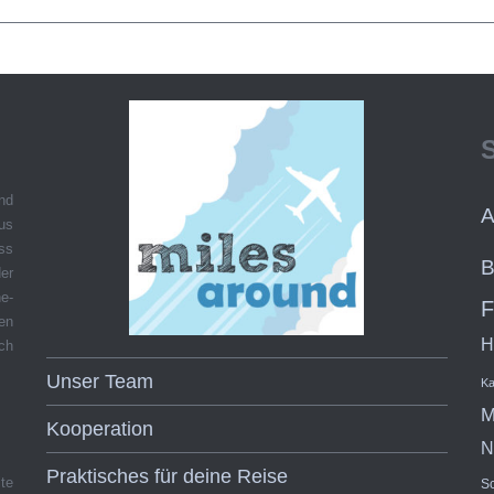
und
A
aus
ss
B
er
e-
F
hen
H
ch
Unser Team
Ka
M
Kooperation
N
Praktisches für deine Reise
te
S