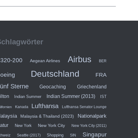
Schlagwörter
Airbus
320-200
Aegean Airlines
BER
Deutschland
oeing
FRA
ünf Sterne
Geocaching
Griechenland
ilton
Indian Summer (2013)
Indian Summer
IST
Lufthansa
Kanada
Lufthansa Senator Lounge
lifornien
alaysia
Nationalpark
Malaysia & Thailand (2023)
atur
New York City
New York
New York City (2011)
Singapur
Shopping
chweiz
Seattle (2017)
SIN