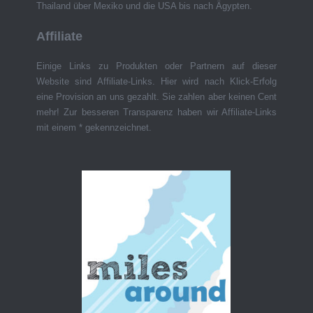
Thailand über Mexiko und die USA bis nach Ägypten.
Affiliate
Einige Links zu Produkten oder Partnern auf dieser
Website sind Affiliate-Links. Hier wird nach Klick-Erfolg
eine Provision an uns gezahlt. Sie zahlen aber keinen Cent
mehr! Zur besseren Transparenz haben wir Affiliate-Links
mit einem * gekennzeichnet.