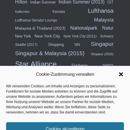
Hilton
Indian Summer (2013)
Indian Summer
IST
Lufthansa
Kanada
Kalifornien
Malaysia
Lufthansa Senator Lounge
Nationalpark
Natur
Malaysia & Thailand (2023)
New York City
New York
New York City (2011)
Schweiz
Singapur
Shopping
Seattle (2017)
SIN
Singapur & Malaysia (2015)
Singapur (2025)
Star Alliance
Städtetrip
SWISS
Cookie-Zustimmung verwalten
Südostasien (2011)
Thailand
Wir verwenden Cookies, um Inhalte und Anzeigen zu personalisieren,
USA
Türkei
Funktionen für soziale Medien anbieten zu können und die Zugriffe auf
Turkish Airlines
unsere Website zu analysieren. Außerdem geben wir Informationen zu
USA (Mittlerer Westen) & Kanada (2018)
Ihrer Nutzung unserer Website an unsere Partner für soziale Medien,
Werbung und Analysen weiter. Wenn Sie fortfahren, diese Seite zu
Vereinigte Arabische Emirate
Vertragslounge
verwenden, nehmen wir an, dass Sie damit einverstanden sind.
Westküste Nordamerika (2014)
Vier Sterne
Cookies akzeptieren