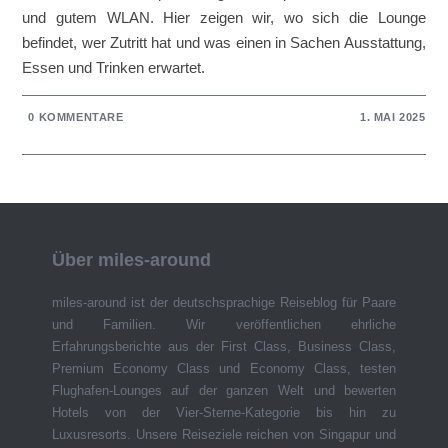
und gutem WLAN. Hier zeigen wir, wo sich die Lounge
befindet, wer Zutritt hat und was einen in Sachen Ausstattung,
Essen und Trinken erwartet.
0 KOMMENTARE
1. MAI 2025
Über miles-around
miles-around ist der deutschsprachige Reiseblog für Paare
und Familien. Wir veröffentlichen ehrliche
Erfahrungsberichte aus der First Class, Business Class,
Premium Economy Class und Economy Class, testen
Flughafen-Lounges auf der ganzen Welt und bewerten
Hotels von der Vier-Sterne-Kategorie bis hin zu
Luxusresorts. Unsere Reiseziele reichen von Singapur und