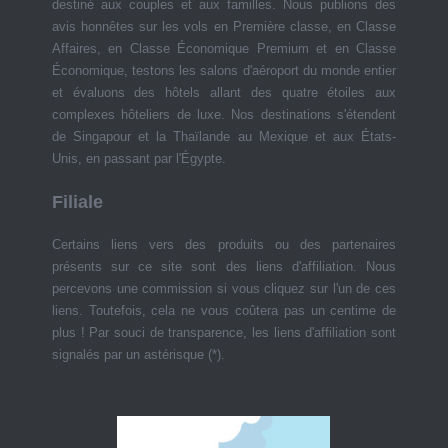
destiné aux couples et aux familles. Nous publions des
avis honnêtes sur les vols en Première classe, en Classe
Affaires, en Classe Économique Premium et en Classe
Économique, testons les salons d'aéroport du monde entier
et évaluons des hôtels allant des quatre étoiles aux
complexes hôteliers de luxe. Nos destinations s'étendent
de Singapour et la Thaïlande au Mexique et aux États-
Unis, en passant par l'Égypte.
Filiale
Certains liens vers des produits ou des partenaires
présents sur ce site sont des liens d'affiliation. Nous
percevons une commission si vous cliquez sur l'un de ces
liens. Toutefois, cela ne vous coûtera pas un centime de
plus ! Par souci de transparence, les liens d'affiliation sont
signalés par un astérisque (*).