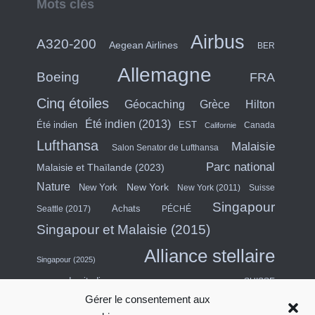
Mots clés
Airbus
A320-200
Aegean Airlines
BER
Allemagne
Boeing
FRA
Cinq étoiles
Hilton
Géocaching
Grèce
Été indien (2013)
Été indien
EST
Canada
Californie
Lufthansa
Malaisie
Salon Senator de Lufthansa
Parc national
Malaisie et Thaïlande (2023)
Nature
New York
New York
New York (2011)
Suisse
Singapour
Achats
Seattle (2017)
PÉCHÉ
Singapour et Malaisie (2015)
Alliance stellaire
Singapour (2025)
escapade citadine
SUISSE
Gérer le consentement aux
Asie du Sud-Est (2011)
Thaïlande