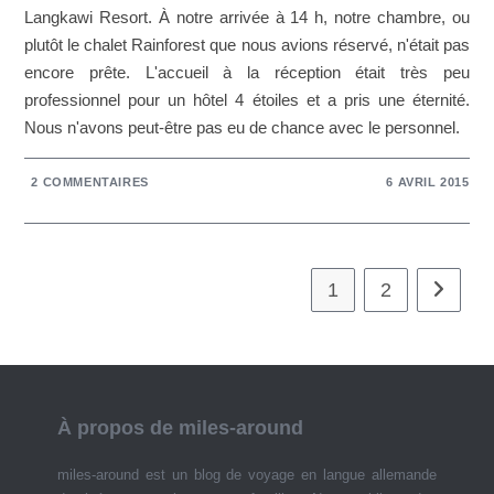
Langkawi Resort. À notre arrivée à 14 h, notre chambre, ou
plutôt le chalet Rainforest que nous avions réservé, n'était pas
encore prête. L'accueil à la réception était très peu
professionnel pour un hôtel 4 étoiles et a pris une éternité.
Nous n'avons peut-être pas eu de chance avec le personnel.
2 COMMENTAIRES
6 AVRIL 2015
1
2
Aller à 
À propos de miles-around
miles-around est un blog de voyage en langue allemande