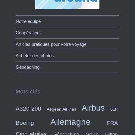
Notre équipe
Coopération
Articles pratiques pour votre voyage
Acheter des photos
Géocaching
Mots clés
Airbus
A320-200
Aegean Airlines
BER
Allemagne
Boeing
FRA
Cinq étoiles
Hilton
Géocaching
Grèce