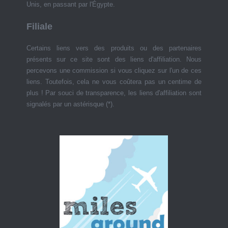
Unis, en passant par l'Égypte.
Filiale
Certains liens vers des produits ou des partenaires
présents sur ce site sont des liens d'affiliation. Nous
percevons une commission si vous cliquez sur l'un de ces
liens. Toutefois, cela ne vous coûtera pas un centime de
plus ! Par souci de transparence, les liens d'affiliation sont
signalés par un astérisque (*).