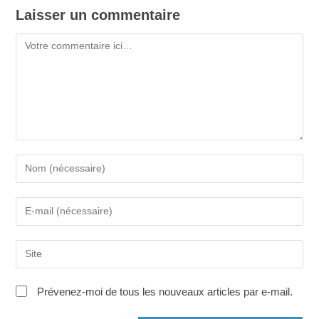
Laisser un commentaire
Commentaire
Saisissez
votre
nom
Saisissez
ou
votre
nom
adresse
d'utilisateur
Saisir
e-
pour
l’URL
mail
commenter
de
pour
Prévenez-moi de tous les nouveaux articles par e-mail.
votre
commenter
site