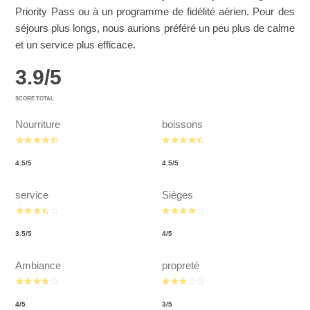
Priority Pass ou à un programme de fidélité aérien. Pour des
séjours plus longs, nous aurions préféré un peu plus de calme
et un service plus efficace.
3.9
/
5
SCORE TOTAL
Nourriture
boissons
4.5
/
5
4.5
/
5
service
Sièges
3.5
/
5
4
/
5
Ambiance
propreté
4
/
5
3
/
5