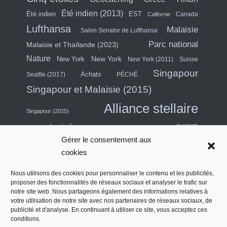
Été indien (2013)
Été indien
EST
Canada
Californie
Lufthansa
Malaisie
Salon Senator de Lufthansa
Parc national
Malaisie et Thaïlande (2023)
Nature
New York
New York
New York (2011)
Suisse
Singapour
Achats
Seattle (2017)
PÉCHÉ
Singapour et Malaisie (2015)
Alliance stellaire
Singapour (2025)
escapade citadine
SUISSE
Gérer le consentement aux
Asie du Sud-Est (2011)
Thaïlande
cookies
USA
Turquie
Turkish Airlines
Nous utilisons des cookies pour personnaliser le contenu et les publicités,
proposer des fonctionnalités de réseaux sociaux et analyser le trafic sur
États-Unis (Midwest) et Canada (2018)
notre site web. Nous partageons également des informations relatives à
Émirats arabes unis
Salon des contrats
votre utilisation de notre site avec nos partenaires de réseaux sociaux, de
Quatre étoiles
publicité et d'analyse. En continuant à utiliser ce site, vous acceptez ces
conditions.
Côte ouest de l'Amérique du Nord (2014)