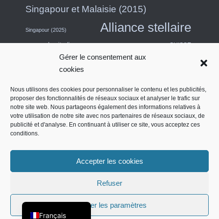
Singapour et Malaisie (2015)
Alliance stellaire
Singapour (2025)
escapade citadine
SUISSE
Gérer le consentement aux
Asie du Sud-Est (2011)
Thaïlande
cookies
USA
Turquie
Turkish Airlines
Nous utilisons des cookies pour personnaliser le contenu et les publicités,
proposer des fonctionnalités de réseaux sociaux et analyser le trafic sur
États-Unis (Midwest) et Canada (2018)
notre site web. Nous partageons également des informations relatives à
Émirats arabes unis
Salon des contrats
votre utilisation de notre site avec nos partenaires de réseaux sociaux, de
Quatre étoiles
publicité et d'analyse. En continuant à utiliser ce site, vous acceptez ces
conditions.
Côte ouest de l'Amérique du Nord (2014)
Accepter les cookies
English (UK)
Refuser
IMPRIMER
POLITIQUE DE CONFIDENTIALITÉ
Deutsch
POLITIQUE RELATIVE AUX COOKIES (UE)
Afficher les paramètres
Français
COPYRIGHT 2007 - 2026 - MILES-AROUND