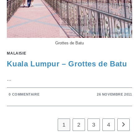
Grottes de Batu
MALAISIE
Kuala Lumpur – Grottes de Batu
…
0 COMMENTAIRE
26 NOVEMBRE 2011
1
2
3
4
Aller à 