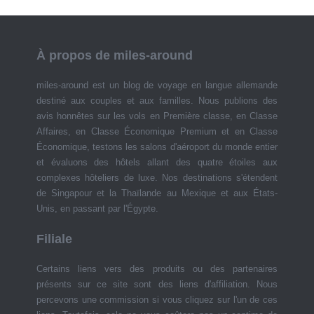
À propos de miles-around
miles-around est un blog de voyage en langue allemande
destiné aux couples et aux familles. Nous publions des
avis honnêtes sur les vols en Première classe, en Classe
Affaires, en Classe Économique Premium et en Classe
Économique, testons les salons d'aéroport du monde entier
et évaluons des hôtels allant des quatre étoiles aux
complexes hôteliers de luxe. Nos destinations s'étendent
de Singapour et la Thaïlande au Mexique et aux États-
Unis, en passant par l'Égypte.
Filiale
Certains liens vers des produits ou des partenaires
présents sur ce site sont des liens d'affiliation. Nous
percevons une commission si vous cliquez sur l'un de ces