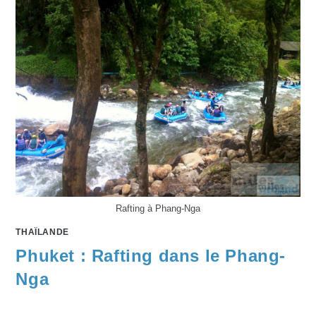
Rafting à Phang-Nga
THAÏLANDE
Phuket : Rafting dans le Phang-
Nga
…