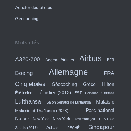
Acheter des photos
Géocaching
Mots clés
Airbus
A320-200
Aegean Airlines
BER
Allemagne
Boeing
FRA
Cinq étoiles
Hilton
Géocaching
Grèce
Été indien (2013)
Été indien
EST
Canada
Californie
Lufthansa
Malaisie
Salon Senator de Lufthansa
Parc national
Malaisie et Thaïlande (2023)
Nature
New York
New York
New York (2011)
Suisse
Singapour
Achats
Seattle (2017)
PÉCHÉ