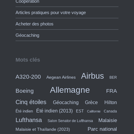
Coopération
Articles pratiques pour votre voyage
Acheter des photos
Géocaching
Mots clés
Airbus
A320-200
Aegean Airlines
BER
Allemagne
Boeing
FRA
Cinq étoiles
Hilton
Géocaching
Grèce
Été indien (2013)
Été indien
EST
Canada
Californie
Lufthansa
Malaisie
Salon Senator de Lufthansa
Parc national
Malaisie et Thaïlande (2023)