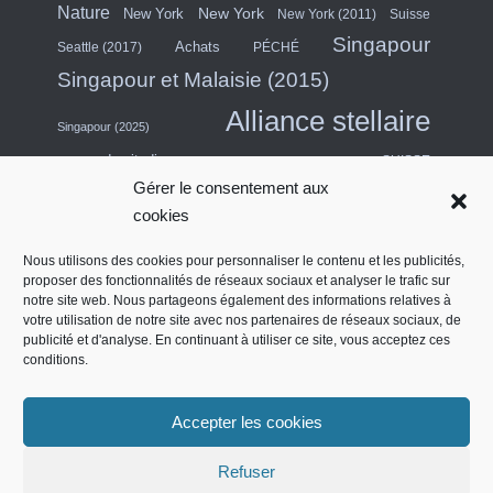
Nature
New York
New York
New York (2011)
Suisse
Singapour
Achats
Seattle (2017)
PÉCHÉ
Singapour et Malaisie (2015)
Alliance stellaire
Singapour (2025)
escapade citadine
SUISSE
Gérer le consentement aux
Asie du Sud-Est (2011)
Thaïlande
cookies
USA
Turquie
Turkish Airlines
Nous utilisons des cookies pour personnaliser le contenu et les publicités,
proposer des fonctionnalités de réseaux sociaux et analyser le trafic sur
États-Unis (Midwest) et Canada (2018)
notre site web. Nous partageons également des informations relatives à
Émirats arabes unis
Salon des contrats
votre utilisation de notre site avec nos partenaires de réseaux sociaux, de
Quatre étoiles
publicité et d'analyse. En continuant à utiliser ce site, vous acceptez ces
conditions.
Côte ouest de l'Amérique du Nord (2014)
Accepter les cookies
English (UK)
Refuser