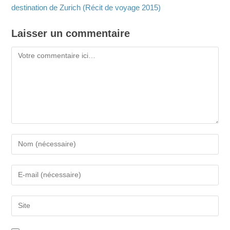
destination de Zurich (Récit de voyage 2015)
Laisser un commentaire
Commentaire
Saisissez
votre
nom
Saisissez
ou
votre
nom
adresse
d'utilisateur
Saisir
e-
pour
l’URL
mail
commenter
de
pour