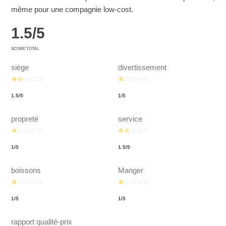
même pour une compagnie low-cost.
1.5
/
5
SCORE TOTAL
siège
divertissement
1.5
/
5
1
/
5
propreté
service
1
/
5
1.5
/
5
boissons
Manger
1
/
5
1
/
5
rapport qualité-prix