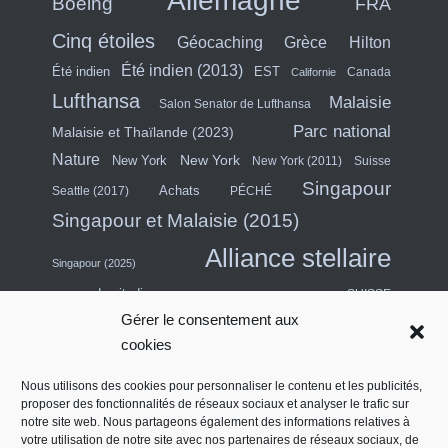
Allemagne
Boeing
FRA
Cinq étoiles
Hilton
Géocaching
Grèce
Été indien (2013)
Été indien
EST
Canada
Californie
Lufthansa
Malaisie
Salon Senator de Lufthansa
Parc national
Malaisie et Thaïlande (2023)
Nature
New York
New York
New York (2011)
Suisse
Singapour
Achats
Seattle (2017)
PÉCHÉ
Singapour et Malaisie (2015)
Alliance stellaire
Singapour (2025)
escapade citadine
SUISSE
Gérer le consentement aux
Asie du Sud-Est (2011)
Thaïlande
cookies
USA
Turquie
Turkish Airlines
Nous utilisons des cookies pour personnaliser le contenu et les publicités,
proposer des fonctionnalités de réseaux sociaux et analyser le trafic sur
États-Unis (Midwest) et Canada (2018)
notre site web. Nous partageons également des informations relatives à
Émirats arabes unis
Salon des contrats
votre utilisation de notre site avec nos partenaires de réseaux sociaux, de