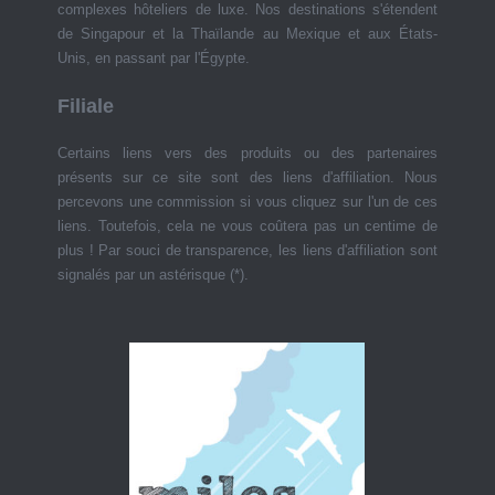
complexes hôteliers de luxe. Nos destinations s'étendent
de Singapour et la Thaïlande au Mexique et aux États-
Unis, en passant par l'Égypte.
Filiale
Certains liens vers des produits ou des partenaires
présents sur ce site sont des liens d'affiliation. Nous
percevons une commission si vous cliquez sur l'un de ces
liens. Toutefois, cela ne vous coûtera pas un centime de
plus ! Par souci de transparence, les liens d'affiliation sont
signalés par un astérisque (*).