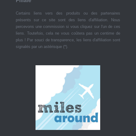
Filiale
Certains liens vers des produits ou des partenaires
présents sur ce site sont des liens d'affiliation. Nous
percevons une commission si vous cliquez sur l'un de ces
liens. Toutefois, cela ne vous coûtera pas un centime de
plus ! Par souci de transparence, les liens d'affiliation sont
signalés par un astérisque (*).