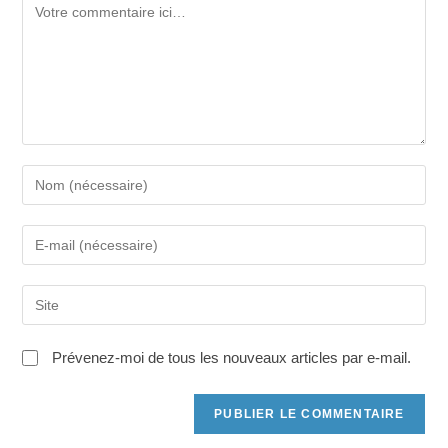
Commentaire
Saisissez
votre
nom
Saisissez
ou
votre
nom
adresse
d'utilisateur
Saisir
e-
pour
l’URL
mail
commenter
de
pour
Prévenez-moi de tous les nouveaux articles par e-mail.
votre
commenter
site
(facultatif)