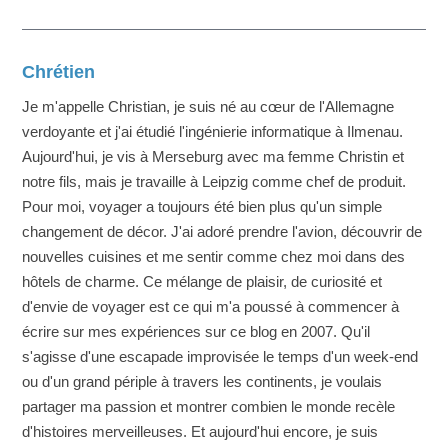
Chrétien
Je m'appelle Christian, je suis né au cœur de l'Allemagne
verdoyante et j'ai étudié l'ingénierie informatique à Ilmenau.
Aujourd'hui, je vis à Merseburg avec ma femme Christin et
notre fils, mais je travaille à Leipzig comme chef de produit.
Pour moi, voyager a toujours été bien plus qu'un simple
changement de décor. J'ai adoré prendre l'avion, découvrir de
nouvelles cuisines et me sentir comme chez moi dans des
hôtels de charme. Ce mélange de plaisir, de curiosité et
d'envie de voyager est ce qui m'a poussé à commencer à
écrire sur mes expériences sur ce blog en 2007. Qu'il
s'agisse d'une escapade improvisée le temps d'un week-end
ou d'un grand périple à travers les continents, je voulais
partager ma passion et montrer combien le monde recèle
d'histoires merveilleuses. Et aujourd'hui encore, je suis