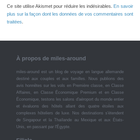
Ce site utilise Akismet pour réduire les indésirables.
En savoir
plus sur la façon dont les données de vos commentaires sont
traitées
.
À propos de miles-around
miles-around est un blog de voyage en langue allemande
destiné aux couples et aux familles. Nous publions des
avis honnêtes sur les vols en Première classe, en Classe
Affaires, en Classe Économique Premium et en Classe
Économique, testons les salons d'aéroport du monde entier
et évaluons des hôtels allant des quatre étoiles aux
complexes hôteliers de luxe. Nos destinations s'étendent
de Singapour et la Thaïlande au Mexique et aux États-
Unis, en passant par l'Égypte.