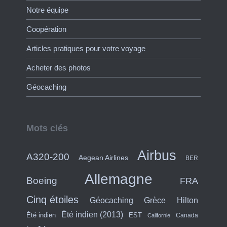
Notre équipe
Coopération
Articles pratiques pour votre voyage
Acheter des photos
Géocaching
Mots clés
Airbus
A320-200
Aegean Airlines
BER
Allemagne
Boeing
FRA
Cinq étoiles
Hilton
Géocaching
Grèce
Été indien (2013)
Été indien
EST
Canada
Californie