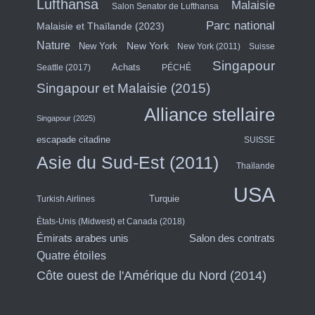
Lufthansa
Malaisie
Salon Senator de Lufthansa
Parc national
Malaisie et Thaïlande (2023)
Nature
New York
New York
New York (2011)
Suisse
Singapour
Achats
Seattle (2017)
PÉCHÉ
Singapour et Malaisie (2015)
Alliance stellaire
Singapour (2025)
escapade citadine
SUISSE
Asie du Sud-Est (2011)
Thaïlande
USA
Turquie
Turkish Airlines
États-Unis (Midwest) et Canada (2018)
Émirats arabes unis
Salon des contrats
Quatre étoiles
Côte ouest de l'Amérique du Nord (2014)