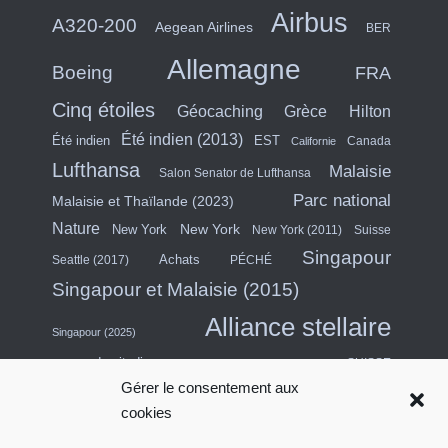
Airbus
A320-200
Aegean Airlines
BER
Allemagne
Boeing
FRA
Cinq étoiles
Hilton
Géocaching
Grèce
Été indien (2013)
Été indien
EST
Canada
Californie
Lufthansa
Malaisie
Salon Senator de Lufthansa
Parc national
Malaisie et Thaïlande (2023)
Nature
New York
New York
New York (2011)
Suisse
Singapour
Achats
Seattle (2017)
PÉCHÉ
Singapour et Malaisie (2015)
Alliance stellaire
Singapour (2025)
escapade citadine
SUISSE
Gérer le consentement aux
Asie du Sud-Est (2011)
Thaïlande
cookies
USA
Turquie
Turkish Airlines