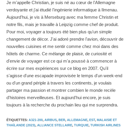
Je m'appelle Christian, je suis né au cœur de l'Allemagne
verdoyante et j'ai étudié l'ingénierie informatique à Ilmenau.
Aujourd'hui, je vis à Merseburg avec ma femme Christin et
notre fils, mais je travaille à Leipzig comme chef de produit.
Pour moi, voyager a toujours été bien plus qu'un simple
changement de décor. J'ai adoré prendre l'avion, découvrir de
nouvelles cuisines et me sentir comme chez moi dans des
hôtels de charme. Ce mélange de plaisir, de curiosité et
d'envie de voyager est ce qui m'a poussé à commencer à
écrire sur mes expériences sur ce blog en 2007. Qu'il
s'agisse d'une escapade improvisée le temps d'un week-end
ou d'un grand périple à travers les continents, je voulais
partager ma passion et montrer combien le monde recèle
d'histoires merveilleuses. Et aujourd'hui encore, je suis
toujours à la recherche du prochain lieu qui me surprendra.
ÉTIQUETTES
:
A321-200
,
AIRBUS
,
BER
,
ALLEMAGNE
,
EST
,
MALAISIE ET
THAÏLANDE (2023)
,
ALLIANCE STELLAIRE
,
TURQUIE
,
TURKISH AIRLINES