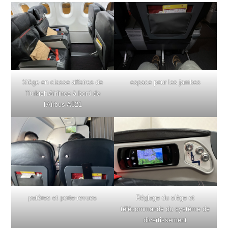
Siège en classe affaires de
espace pour les jambes
Turkish Airlines à bord de
l'Airbus A321
patères et porte-revues
Réglage du siège et
télécommande du système de
divertissement