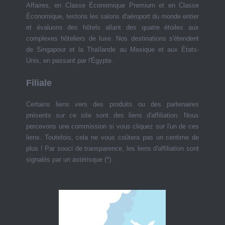
Affaires, en Classe Économique Premium et en Classe
Économique, testons les salons d'aéroport du monde entier
et évaluons des hôtels allant des quatre étoiles aux
complexes hôteliers de luxe. Nos destinations s'étendent
de Singapour et la Thaïlande au Mexique et aux États-
Unis, en passant par l'Égypte.
Filiale
Certains liens vers des produits ou des partenaires
présents sur ce site sont des liens d'affiliation. Nous
percevons une commission si vous cliquez sur l'un de ces
liens. Toutefois, cela ne vous coûtera pas un centime de
plus ! Par souci de transparence, les liens d'affiliation sont
signalés par un astérisque (*).