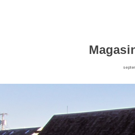
Magasin
septe