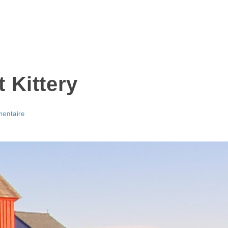
 Kittery
entaire