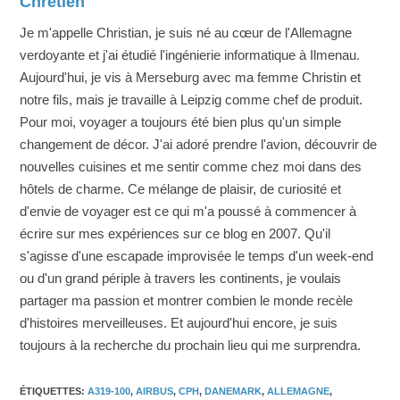
Chrétien
Je m'appelle Christian, je suis né au cœur de l'Allemagne
verdoyante et j'ai étudié l'ingénierie informatique à Ilmenau.
Aujourd'hui, je vis à Merseburg avec ma femme Christin et
notre fils, mais je travaille à Leipzig comme chef de produit.
Pour moi, voyager a toujours été bien plus qu'un simple
changement de décor. J'ai adoré prendre l'avion, découvrir de
nouvelles cuisines et me sentir comme chez moi dans des
hôtels de charme. Ce mélange de plaisir, de curiosité et
d'envie de voyager est ce qui m'a poussé à commencer à
écrire sur mes expériences sur ce blog en 2007. Qu'il
s'agisse d'une escapade improvisée le temps d'un week-end
ou d'un grand périple à travers les continents, je voulais
partager ma passion et montrer combien le monde recèle
d'histoires merveilleuses. Et aujourd'hui encore, je suis
toujours à la recherche du prochain lieu qui me surprendra.
ÉTIQUETTES
:
A319-100
,
AIRBUS
,
CPH
,
DANEMARK
,
ALLEMAGNE
,