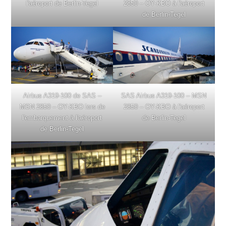
l'aéroport de Berlin-Tegel
2850 – OY-KBO à l'aéroport
de Berlin-Tegel
Airbus A319-100 de SAS –
SAS Airbus A319-100 – MSN
MSN 2850 – OY-KBO lors de
2850 – OY-KBO à l'aéroport
l'embarquement à l'aéroport
de Berlin-Tegel
de Berlin-Tegel