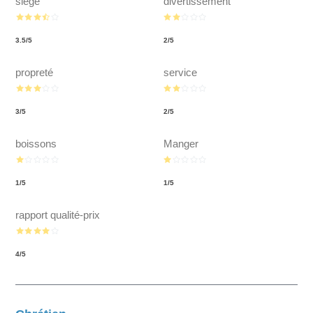
siège
divertissement
3.5
/
5
2
/
5
propreté
service
3
/
5
2
/
5
boissons
Manger
1
/
5
1
/
5
rapport qualité-prix
4
/
5