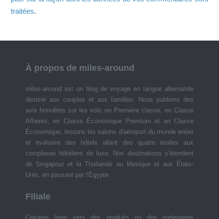
traitées
.
À propos de miles-around
miles-around est un blog de voyage en langue allemande
destiné aux couples et aux familles. Nous publions des
avis honnêtes sur les vols en Première classe, en Classe
Affaires, en Classe Économique Premium et en Classe
Économique, testons les salons d'aéroport du monde entier
et évaluons des hôtels allant des quatre étoiles aux
complexes hôteliers de luxe. Nos destinations s'étendent
de Singapour et la Thaïlande au Mexique et aux États-
Unis, en passant par l'Égypte.
Filiale
Certains liens vers des produits ou des partenaires