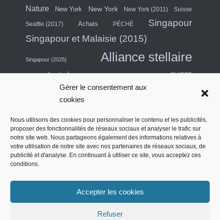
Nature
New York
New York
New York (2011)
Suisse
Singapour
Achats
Seattle (2017)
PÉCHÉ
Singapour et Malaisie (2015)
Alliance stellaire
Singapour (2025)
escapade citadine
SUISSE
Gérer le consentement aux
Asie du Sud-Est (2011)
Thaïlande
cookies
USA
Turquie
Turkish Airlines
Nous utilisons des cookies pour personnaliser le contenu et les publicités,
proposer des fonctionnalités de réseaux sociaux et analyser le trafic sur
États-Unis (Midwest) et Canada (2018)
notre site web. Nous partageons également des informations relatives à
Émirats arabes unis
Salon des contrats
votre utilisation de notre site avec nos partenaires de réseaux sociaux, de
Quatre étoiles
publicité et d'analyse. En continuant à utiliser ce site, vous acceptez ces
conditions.
Côte ouest de l'Amérique du Nord (2014)
Accepter les cookies
English (UK)
Refuser