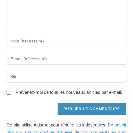
Saisissez
votre
nom
Saisissez
ou
votre
nom
adresse
d'utilisateur
Saisir
e-
pour
l’URL
mail
commenter
de
pour
Prévenez-moi de tous les nouveaux articles par e-mail.
votre
commenter
site
(facultatif)
Ce site utilise Akismet pour réduire les indésirables.
En savoir
plus sur la façon dont les données de vos commentaires sont