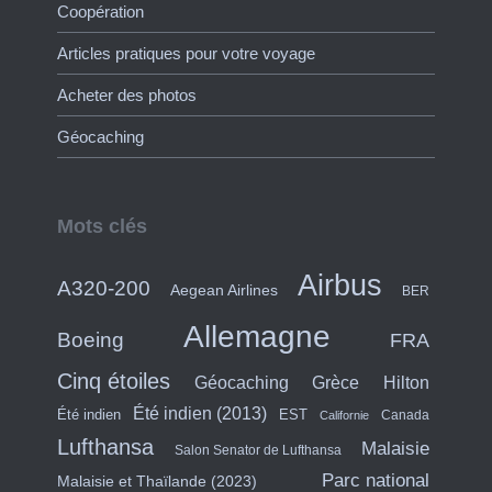
Coopération
Articles pratiques pour votre voyage
Acheter des photos
Géocaching
Mots clés
Airbus
A320-200
Aegean Airlines
BER
Allemagne
Boeing
FRA
Cinq étoiles
Hilton
Géocaching
Grèce
Été indien (2013)
Été indien
EST
Canada
Californie
Lufthansa
Malaisie
Salon Senator de Lufthansa
Parc national
Malaisie et Thaïlande (2023)