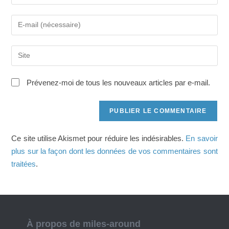
votre
nom
Saisissez
ou
votre
nom
adresse
d'utilisateur
Saisir
e-
pour
l’URL
mail
commenter
de
pour
Prévenez-moi de tous les nouveaux articles par e-mail.
votre
commenter
site
(facultatif)
Ce site utilise Akismet pour réduire les indésirables.
En savoir
plus sur la façon dont les données de vos commentaires sont
traitées
.
À propos de miles-around