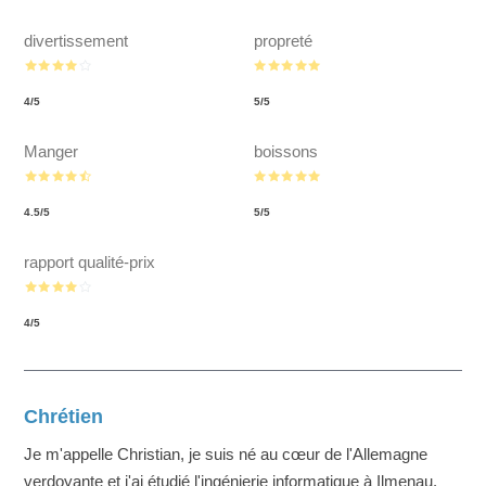
divertissement
propreté
4
/
5
5
/
5
Manger
boissons
4.5
/
5
5
/
5
rapport qualité-prix
4
/
5
Chrétien
Je m'appelle Christian, je suis né au cœur de l'Allemagne
verdoyante et j'ai étudié l'ingénierie informatique à Ilmenau.