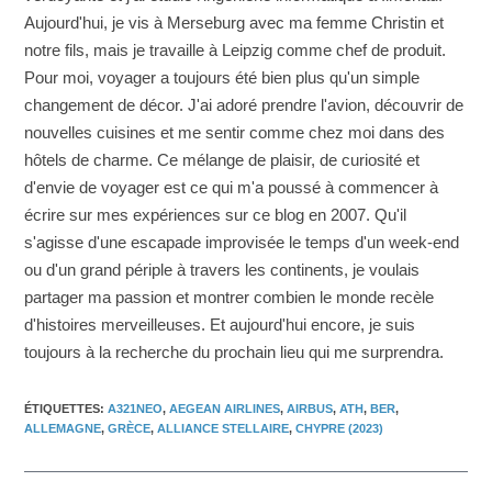
Aujourd'hui, je vis à Merseburg avec ma femme Christin et
notre fils, mais je travaille à Leipzig comme chef de produit.
Pour moi, voyager a toujours été bien plus qu'un simple
changement de décor. J'ai adoré prendre l'avion, découvrir de
nouvelles cuisines et me sentir comme chez moi dans des
hôtels de charme. Ce mélange de plaisir, de curiosité et
d'envie de voyager est ce qui m'a poussé à commencer à
écrire sur mes expériences sur ce blog en 2007. Qu'il
s'agisse d'une escapade improvisée le temps d'un week-end
ou d'un grand périple à travers les continents, je voulais
partager ma passion et montrer combien le monde recèle
d'histoires merveilleuses. Et aujourd'hui encore, je suis
toujours à la recherche du prochain lieu qui me surprendra.
ÉTIQUETTES
:
A321NEO
,
AEGEAN AIRLINES
,
AIRBUS
,
ATH
,
BER
,
ALLEMAGNE
,
GRÈCE
,
ALLIANCE STELLAIRE
,
CHYPRE (2023)