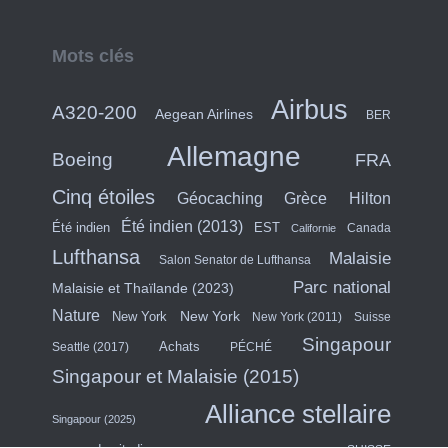
Mots clés
Airbus
A320-200
Aegean Airlines
BER
Allemagne
Boeing
FRA
Cinq étoiles
Hilton
Géocaching
Grèce
Été indien (2013)
Été indien
EST
Canada
Californie
Lufthansa
Malaisie
Salon Senator de Lufthansa
Parc national
Malaisie et Thaïlande (2023)
Nature
New York
New York
New York (2011)
Suisse
Singapour
Achats
Seattle (2017)
PÉCHÉ
Singapour et Malaisie (2015)
Alliance stellaire
Singapour (2025)