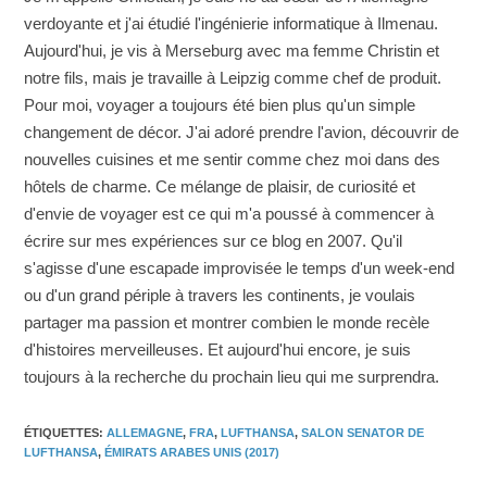
verdoyante et j'ai étudié l'ingénierie informatique à Ilmenau.
Aujourd'hui, je vis à Merseburg avec ma femme Christin et
notre fils, mais je travaille à Leipzig comme chef de produit.
Pour moi, voyager a toujours été bien plus qu'un simple
changement de décor. J'ai adoré prendre l'avion, découvrir de
nouvelles cuisines et me sentir comme chez moi dans des
hôtels de charme. Ce mélange de plaisir, de curiosité et
d'envie de voyager est ce qui m'a poussé à commencer à
écrire sur mes expériences sur ce blog en 2007. Qu'il
s'agisse d'une escapade improvisée le temps d'un week-end
ou d'un grand périple à travers les continents, je voulais
partager ma passion et montrer combien le monde recèle
d'histoires merveilleuses. Et aujourd'hui encore, je suis
toujours à la recherche du prochain lieu qui me surprendra.
ÉTIQUETTES
:
ALLEMAGNE
,
FRA
,
LUFTHANSA
,
SALON SENATOR DE
LUFTHANSA
,
ÉMIRATS ARABES UNIS (2017)