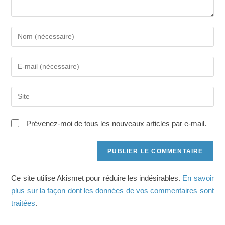
Saisissez
votre
nom
Saisissez
ou
votre
nom
adresse
d'utilisateur
Saisir
e-
pour
l’URL
mail
commenter
de
pour
Prévenez-moi de tous les nouveaux articles par e-mail.
votre
commenter
site
(facultatif)
Ce site utilise Akismet pour réduire les indésirables.
En savoir
plus sur la façon dont les données de vos commentaires sont
traitées
.