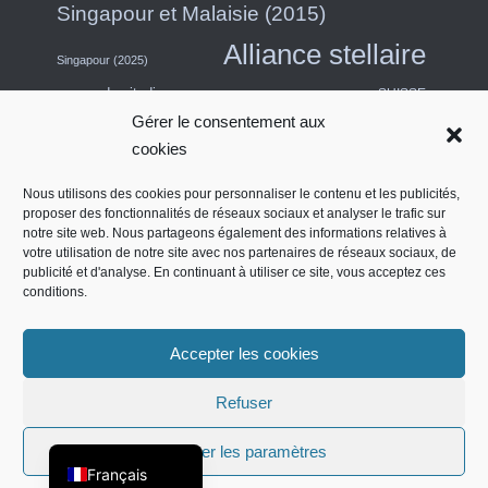
Singapour et Malaisie (2015)
Alliance stellaire
Singapour (2025)
escapade citadine
SUISSE
Gérer le consentement aux
Asie du Sud-Est (2011)
Thaïlande
cookies
USA
Turquie
Turkish Airlines
Nous utilisons des cookies pour personnaliser le contenu et les publicités,
proposer des fonctionnalités de réseaux sociaux et analyser le trafic sur
États-Unis (Midwest) et Canada (2018)
notre site web. Nous partageons également des informations relatives à
Émirats arabes unis
Salon des contrats
votre utilisation de notre site avec nos partenaires de réseaux sociaux, de
Quatre étoiles
publicité et d'analyse. En continuant à utiliser ce site, vous acceptez ces
conditions.
Côte ouest de l'Amérique du Nord (2014)
Accepter les cookies
English (UK)
Refuser
IMPRIMER
POLITIQUE DE CONFIDENTIALITÉ
Deutsch
POLITIQUE RELATIVE AUX COOKIES (UE)
Afficher les paramètres
Français
COPYRIGHT 2007 - 2026 - MILES-AROUND