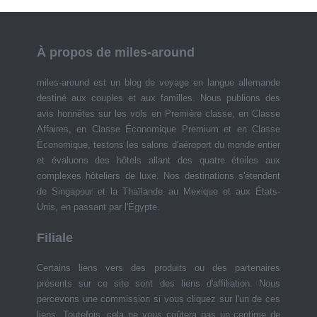
À propos de miles-around
miles-around est un blog de voyage en langue allemande
destiné aux couples et aux familles. Nous publions des
avis honnêtes sur les vols en Première classe, en Classe
Affaires, en Classe Économique Premium et en Classe
Économique, testons les salons d'aéroport du monde entier
et évaluons des hôtels allant des quatre étoiles aux
complexes hôteliers de luxe. Nos destinations s'étendent
de Singapour et la Thaïlande au Mexique et aux États-
Unis, en passant par l'Égypte.
Filiale
Certains liens vers des produits ou des partenaires
présents sur ce site sont des liens d'affiliation. Nous
percevons une commission si vous cliquez sur l'un de ces
liens. Toutefois, cela ne vous coûtera pas un centime de