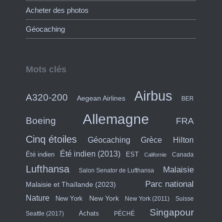
Acheter des photos
Géocaching
Mots clés
Airbus
A320-200
Aegean Airlines
BER
Allemagne
Boeing
FRA
Cinq étoiles
Hilton
Géocaching
Grèce
Été indien (2013)
Été indien
EST
Canada
Californie
Lufthansa
Malaisie
Salon Senator de Lufthansa
Parc national
Malaisie et Thaïlande (2023)
Nature
New York
New York
New York (2011)
Suisse
Singapour
Achats
Seattle (2017)
PÉCHÉ