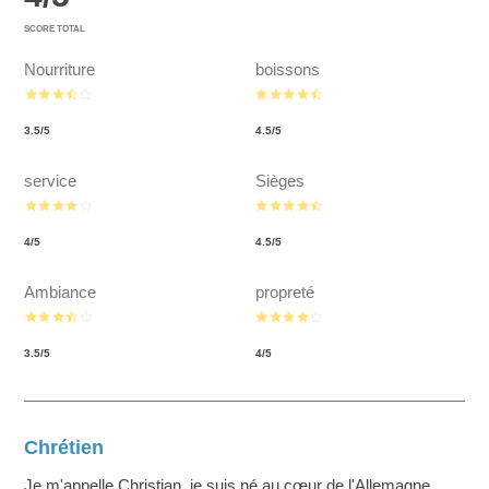
SCORE TOTAL
Nourriture
boissons
3.5
/
5
4.5
/
5
service
Sièges
4
/
5
4.5
/
5
Ambiance
propreté
3.5
/
5
4
/
5
Chrétien
Je m'appelle Christian, je suis né au cœur de l'Allemagne