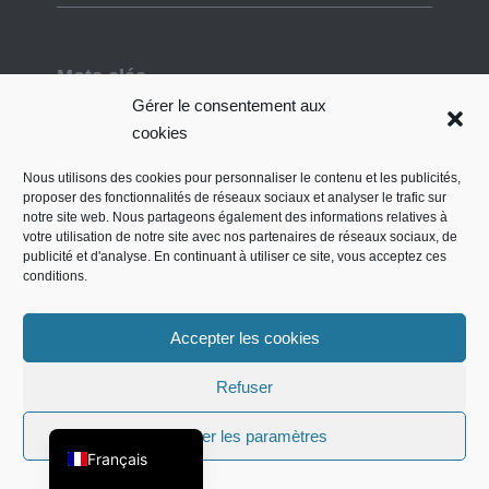
Mots clés
Gérer le consentement aux
Airbus
cookies
A320-200
Aegean Airlines
BER
Allemagne
Nous utilisons des cookies pour personnaliser le contenu et les publicités,
Boeing
FRA
proposer des fonctionnalités de réseaux sociaux et analyser le trafic sur
notre site web. Nous partageons également des informations relatives à
Cinq étoiles
Hilton
Géocaching
Grèce
votre utilisation de notre site avec nos partenaires de réseaux sociaux, de
publicité et d'analyse. En continuant à utiliser ce site, vous acceptez ces
Été indien (2013)
Été indien
EST
Canada
Californie
conditions.
Lufthansa
Malaisie
Salon Senator de Lufthansa
Parc national
Malaisie et Thaïlande (2023)
Accepter les cookies
Nature
New York
New York
New York (2011)
Suisse
English (UK)
Refuser
Singapour
Achats
Seattle (2017)
PÉCHÉ
Deutsch
Singapour et Malaisie (2015)
Afficher les paramètres
Français
Alliance stellaire
Singapour (2025)