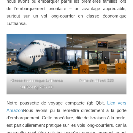
nous avons pu embarquer parmi les premières familles lors
de l’embarquement prioritaire – un avantage appréciable,
surtout sur un vol long-courrier en classe économique
Lufthansa.
Classe économique Lufthansa
Porte de départ B28
sur Boeing 747-400
Notre poussette de voyage compacte (gb Qbit,
Lien vers
Amazon
Nous avons pu la remettre directement à la porte
d'embarquement. Cette procédure, dite de livraison à la porte,
est particulièrement pratique sur les vols long-courriers, car la
poussette peut être utilisée jusqu'au dernier moment avant