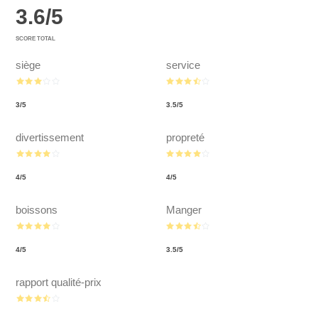
3.6
/
5
SCORE TOTAL
siège
service
3
/
5
3.5
/
5
divertissement
propreté
4
/
5
4
/
5
boissons
Manger
4
/
5
3.5
/
5
rapport qualité-prix