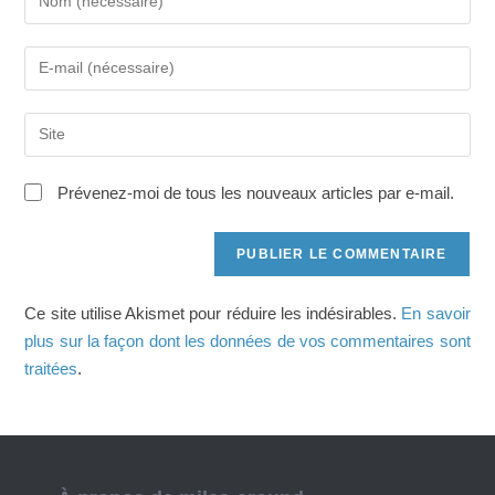
votre
nom
Saisissez
ou
votre
nom
adresse
d'utilisateur
Saisir
e-
pour
l’URL
mail
commenter
de
pour
Prévenez-moi de tous les nouveaux articles par e-mail.
votre
commenter
site
(facultatif)
Ce site utilise Akismet pour réduire les indésirables.
En savoir
plus sur la façon dont les données de vos commentaires sont
traitées
.