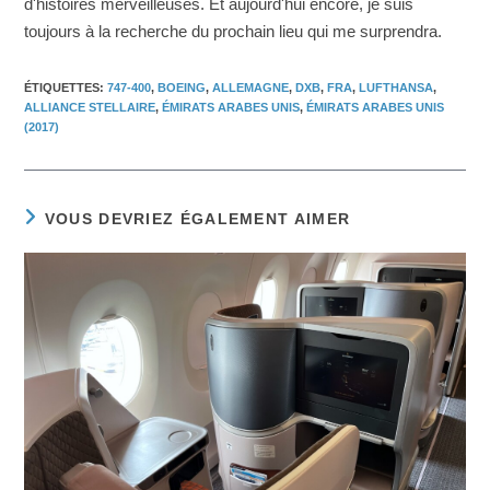
d'histoires merveilleuses. Et aujourd'hui encore, je suis
toujours à la recherche du prochain lieu qui me surprendra.
ÉTIQUETTES
:
747-400
,
BOEING
,
ALLEMAGNE
,
DXB
,
FRA
,
LUFTHANSA
,
ALLIANCE STELLAIRE
,
ÉMIRATS ARABES UNIS
,
ÉMIRATS ARABES UNIS
(2017)
VOUS DEVRIEZ ÉGALEMENT AIMER