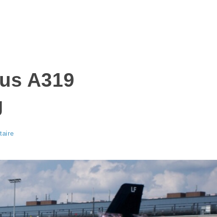
bus A319
g
aire