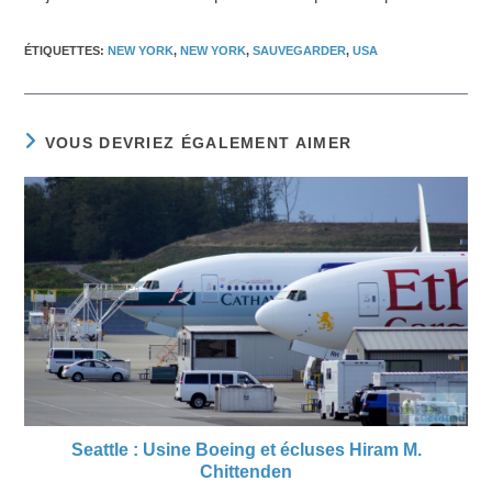
ÉTIQUETTES
:
NEW YORK
,
NEW YORK
,
SAUVEGARDER
,
USA
VOUS DEVRIEZ ÉGALEMENT AIMER
Seattle : Usine Boeing et écluses Hiram M.
Chittenden