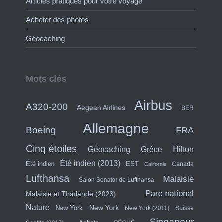
Articles pratiques pour votre voyage
Acheter des photos
Géocaching
Mots clés
Airbus
A320-200
Aegean Airlines
BER
Allemagne
Boeing
FRA
Cinq étoiles
Hilton
Géocaching
Grèce
Été indien (2013)
Été indien
EST
Canada
Californie
Lufthansa
Malaisie
Salon Senator de Lufthansa
Parc national
Malaisie et Thaïlande (2023)
Nature
New York
New York
New York (2011)
Suisse
Singapour