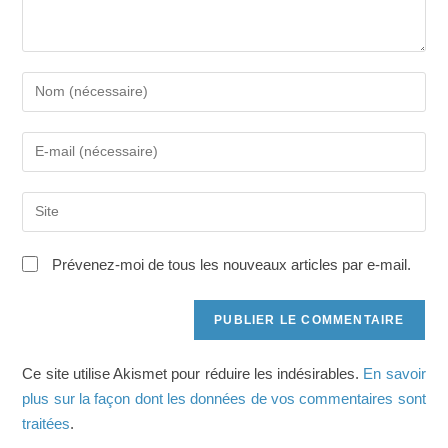
Saisissez
votre
nom
Saisissez
ou
votre
nom
adresse
d'utilisateur
Saisir
e-
pour
l’URL
mail
commenter
de
pour
Prévenez-moi de tous les nouveaux articles par e-mail.
votre
commenter
site
(facultatif)
Ce site utilise Akismet pour réduire les indésirables.
En savoir
plus sur la façon dont les données de vos commentaires sont
traitées
.