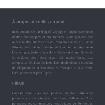
À propos de miles-around
miles-around est un blog de voyage en langue allemande
destiné aux couples et aux familles. Nous publions des
avis honnêtes sur les vols en Première classe, en Classe
Affaires, en Classe Économique Premium et en Classe
Économique, testons les salons d'aéroport du monde entier
et évaluons des hôtels allant des quatre étoiles aux
complexes hôteliers de luxe. Nos destinations s'étendent
de Singapour et la Thaïlande au Mexique et aux États-
Unis, en passant par l'Égypte.
Filiale
Certains liens vers des produits ou des partenaires
présents sur ce site sont des liens d'affiliation. Nous
percevons une commission si vous cliquez sur l'un de ces