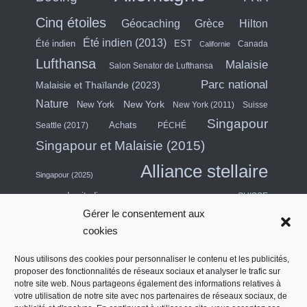
Cinq étoiles
Hilton
Géocaching
Grèce
Été indien (2013)
Été indien
EST
Canada
Californie
Lufthansa
Malaisie
Salon Senator de Lufthansa
Parc national
Malaisie et Thaïlande (2023)
Nature
New York
New York
New York (2011)
Suisse
Singapour
Achats
Seattle (2017)
PÉCHÉ
Singapour et Malaisie (2015)
Alliance stellaire
Singapour (2025)
escapade citadine
SUISSE
Gérer le consentement aux
Asie du Sud-Est (2011)
Thaïlande
cookies
USA
Turquie
Turkish Airlines
Nous utilisons des cookies pour personnaliser le contenu et les publicités,
proposer des fonctionnalités de réseaux sociaux et analyser le trafic sur
États-Unis (Midwest) et Canada (2018)
notre site web. Nous partageons également des informations relatives à
Émirats arabes unis
Salon des contrats
votre utilisation de notre site avec nos partenaires de réseaux sociaux, de