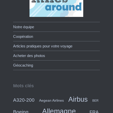
Notre équipe
Coopération
Articles pratiques pour votre voyage
Acheter des photos
Géocaching
Mots clés
Airbus
A320-200
Aegean Airlines
BER
Allemagne
Boeing
FRA