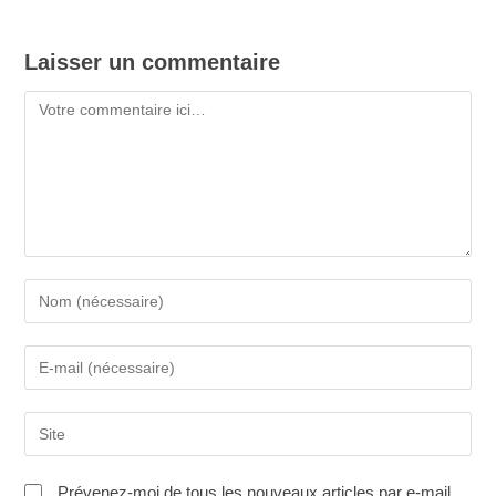
Laisser un commentaire
Commentaire
Saisissez
votre
nom
Saisissez
ou
votre
nom
adresse
d'utilisateur
Saisir
e-
pour
l’URL
mail
commenter
de
pour
Prévenez-moi de tous les nouveaux articles par e-mail.