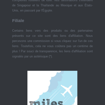
complexes hôteliers de luxe. Nos destinations s'étendent
de Singapour et la Thaïlande au Mexique et aux États-
Unis, en passant par l'Égypte.
Filiale
Certains liens vers des produits ou des partenaires
présents sur ce site sont des liens d'affiliation. Nous
percevons une commission si vous cliquez sur l'un de ces
liens. Toutefois, cela ne vous coûtera pas un centime de
plus ! Par souci de transparence, les liens d'affiliation sont
signalés par un astérisque (*).