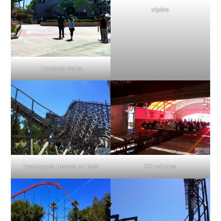
vipère
Lanterne verte
montagnes russes en bois
X2 voitures